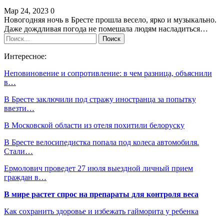
Мар 24, 2023
0
Новогодняя ночь в Бресте прошла весело, ярко и музыкально.
Даже дождливая погода не помешала людям насладиться…
Интересное:
Неповиновение и сопротивление: в чем разница, объяснили
в…
В Бресте заключили под стражу иностранца за попытку
ввезти…
В Московской области из отеля похитили белоруску
В Бресте велосипедистка попала под колеса автомобиля.
Стали…
Ермолович проведет 27 июля выездной личный прием
граждан в…
В мире растет спрос на препараты для контроля веса
Как сохранить здоровье и избежать гайморита у ребенка