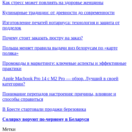
Как стресс может повлиять на здоровье женщины
Кулинарные традиции: от древности до современности
Изготовление печатей нотариуса: технология и защита от
подделок
Почему стоит заказать люстру на заказ?
Польша меняет правила выдачи виз белорусам по «карте
поляка»
Промокоды в маркетинге: ключевые аспекты и эффективные
практики
Apple Macbook Pro 14 с M2 Pro — обзор. Лучший в своей
категории?
Понимание перепадов настроения: причины, влияние и
способы справиться
В Бресте стартовали продажи березовика
Солярку воруют по-черному в Беларуси
Метки