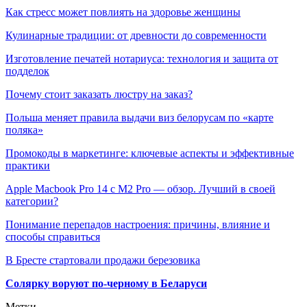
Как стресс может повлиять на здоровье женщины
Кулинарные традиции: от древности до современности
Изготовление печатей нотариуса: технология и защита от
подделок
Почему стоит заказать люстру на заказ?
Польша меняет правила выдачи виз белорусам по «карте
поляка»
Промокоды в маркетинге: ключевые аспекты и эффективные
практики
Apple Macbook Pro 14 с M2 Pro — обзор. Лучший в своей
категории?
Понимание перепадов настроения: причины, влияние и
способы справиться
В Бресте стартовали продажи березовика
Солярку воруют по-черному в Беларуси
Метки