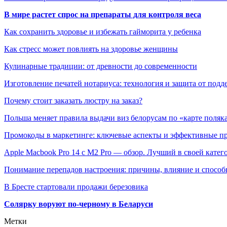
В мире растет спрос на препараты для контроля веса
Как сохранить здоровье и избежать гайморита у ребенка
Как стресс может повлиять на здоровье женщины
Кулинарные традиции: от древности до современности
Изготовление печатей нотариуса: технология и защита от подд
Почему стоит заказать люстру на заказ?
Польша меняет правила выдачи виз белорусам по «карте поляк
Промокоды в маркетинге: ключевые аспекты и эффективные п
Apple Macbook Pro 14 с M2 Pro — обзор. Лучший в своей катег
Понимание перепадов настроения: причины, влияние и способ
В Бресте стартовали продажи березовика
Солярку воруют по-черному в Беларуси
Метки