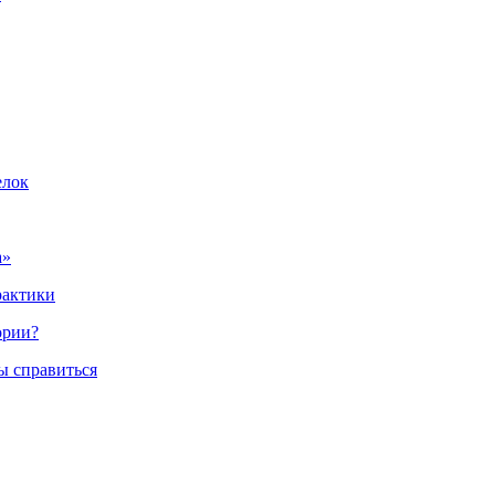
елок
а»
рактики
ории?
ы справиться