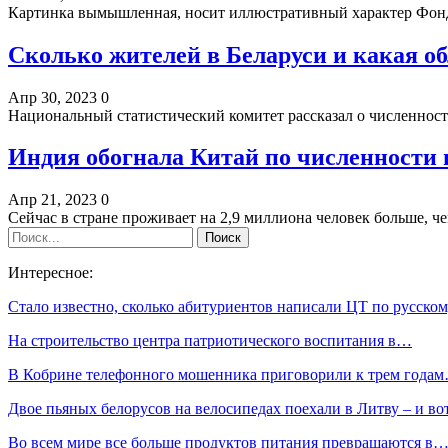
Картинка вымышленная, носит иллюстративный характер Фон
Сколько жителей в Беларуси и какая о
Апр 30, 2023
0
Национальный статистический комитет рассказал о численност
Индия обогнала Китай по численности 
Апр 21, 2023
0
Сейчас в стране проживает на 2,9 миллиона человек больше, 
Интересное:
Стало известно, сколько абитуриентов написали ЦТ по русск
На строительство центра патриотического воспитания в…
В Кобрине телефонного мошенника приговорили к трем года
Двое пьяных белорусов на велосипедах поехали в Литву – и в
Во всем мире все больше продуктов питания превращаются в