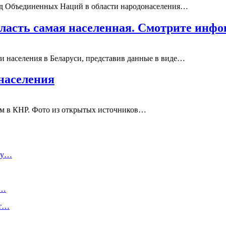
д Объединенных Наций в области народонаселения…
бласть самая населенная. Смотрите инф
и населения в Беларуси, представив данные в виде…
населения
чем в КНР. Фото из открытых источников…
ому…
м…
от…
…