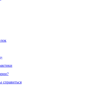
елок
а»
рактики
ории?
ы справиться