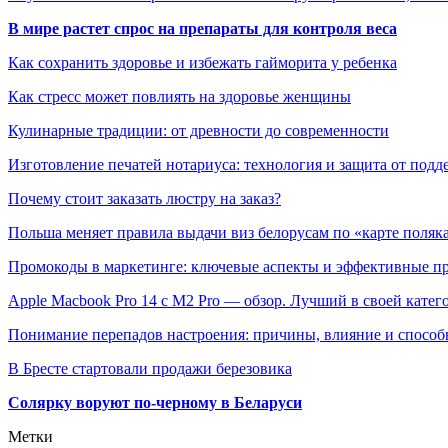
В мире растет спрос на препараты для контроля веса
Как сохранить здоровье и избежать гайморита у ребенка
Как стресс может повлиять на здоровье женщины
Кулинарные традиции: от древности до современности
Изготовление печатей нотариуса: технология и защита от подд
Почему стоит заказать люстру на заказ?
Польша меняет правила выдачи виз белорусам по «карте поляк
Промокоды в маркетинге: ключевые аспекты и эффективные п
Apple Macbook Pro 14 с M2 Pro — обзор. Лучший в своей катег
Понимание перепадов настроения: причины, влияние и способ
В Бресте стартовали продажи березовика
Солярку воруют по-черному в Беларуси
Метки