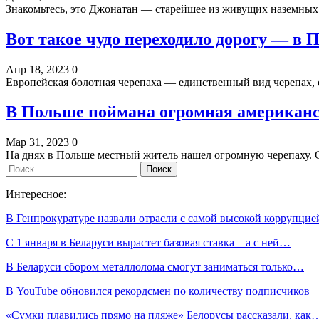
Знакомьтесь, это Джонатан — старейшее из живущих наземных
Вот такое чудо переходило дорогу — в 
Апр 18, 2023
0
Европейская болотная черепаха — единственный вид черепах,
В Польше поймана огромная американс
Мар 31, 2023
0
На днях в Польше местный житель нашел огромную черепаху. 
Интересное:
В Генпрокуратуре назвали отрасли с самой высокой коррупцие
С 1 января в Беларуси вырастет базовая ставка – а с ней…
В Беларуси сбором металлолома смогут заниматься только…
В YouTube обновился рекордсмен по количеству подписчиков
«Сумки плавились прямо на пляже» Белорусы рассказали, как