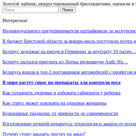
Золотой чайник, инкрустированный бриллиантами, оценили в 
Интересное:
Индивидуального предпринимателя оштрафовали за экскурси
В бюджет Брестской области за январь-июль поступило почти
Белорус задержан на въезде в Германию за неуплату 10 тысяч…
Белорус пытался пригнать из Литвы роскошную Audi. Но…
Беларусь вошла в топ-3 поставщиков автомобилей с пробегом
В мире растет спрос на препараты для контроля веса
Как сохранить здоровье и избежать гайморита у ребенка
Как стресс может повлиять на здоровье женщины
Кулинарные традиции: от древности до современности
Изготовление печатей нотариуса: технология и защита от подд
Почему стоит заказать люстру на заказ?