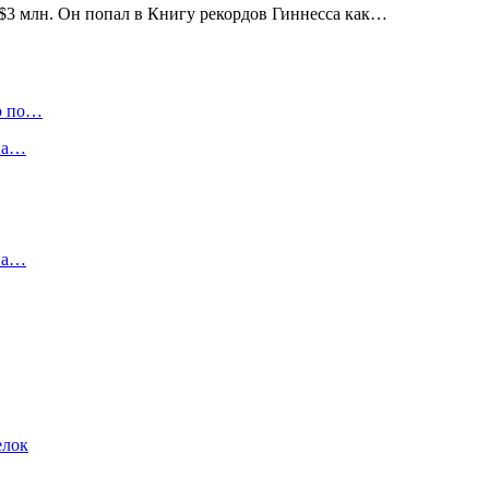
$3 млн. Он попал в Книгу рекордов Гиннесса как…
ю по…
 на…
 на…
елок