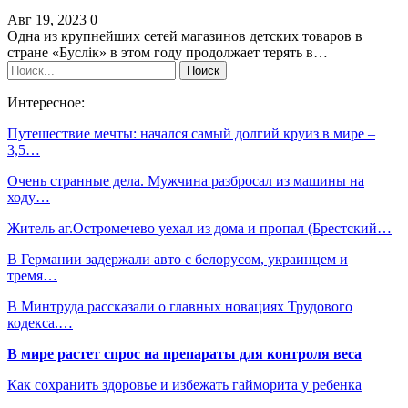
Авг 19, 2023
0
Одна из крупнейших сетей магазинов детских товаров в
стране «Буслiк» в этом году продолжает терять в…
Интересное:
Путешествие мечты: начался самый долгий круиз в мире –
3,5…
Очень странные дела. Мужчина разбросал из машины на
ходу…
Житель аг.Остромечево уехал из дома и пропал (Брестский…
В Германии задержали авто с белорусом, украинцем и
тремя…
В Минтруда рассказали о главных новациях Трудового
кодекса.…
В мире растет спрос на препараты для контроля веса
Как сохранить здоровье и избежать гайморита у ребенка