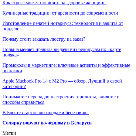
Как стресс может повлиять на здоровье женщины
Кулинарные традиции: от древности до современности
Изготовление печатей нотариуса: технология и защита от
подделок
Почему стоит заказать люстру на заказ?
Польша меняет правила выдачи виз белорусам по «карте
поляка»
Промокоды в маркетинге: ключевые аспекты и эффективные
практики
Apple Macbook Pro 14 с M2 Pro — обзор. Лучший в своей
категории?
Понимание перепадов настроения: причины, влияние и
способы справиться
В Бресте стартовали продажи березовика
Солярку воруют по-черному в Беларуси
Метки