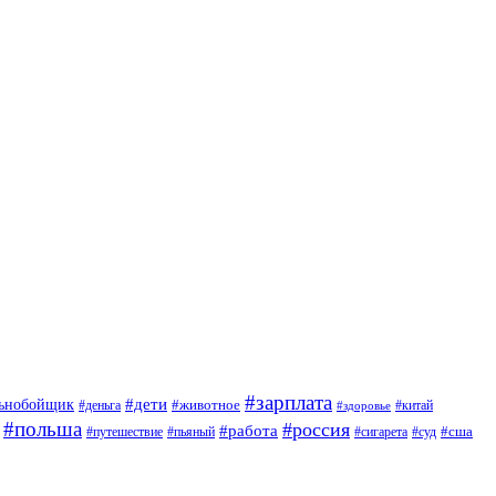
#зарплата
#дети
льнобойщик
#животное
#деньга
#китай
#здоровье
#польша
#россия
#работа
#сша
#путешествие
#пьяный
#сигарета
#суд