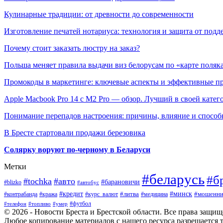
Кулинарные традиции: от древности до современности
Изготовление печатей нотариуса: технология и защита от подд
Почему стоит заказать люстру на заказ?
Польша меняет правила выдачи виз белорусам по «карте поляк
Промокоды в маркетинге: ключевые аспекты и эффективные п
Apple Macbook Pro 14 с M2 Pro — обзор. Лучший в своей катег
Понимание перепадов настроения: причины, влияние и способ
В Бресте стартовали продажи березовика
Солярку воруют по-черному в Беларуси
Метки
#беларусь
#б
#tochka
#авто
#барановичи
#blizko
#автобус
#минск
#кредит
#контрабанда
#кража
#курс_валют
#литва
#мошенни
#медицина
#футбол
#телефон
#топливо
#умер
© 2026 - Новости Бреста и Брестской области. Все права защи
Любое копирование материалов с нашего ресурса разрешается т