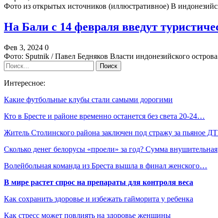
Фото из открытых источников (иллюстративное) В индонезийс
На Бали с 14 февраля введут туристиче
Фев 3, 2024
0
Фото: Sputnik / Павел Бедняков Власти индонезийского остров
Интересное:
Какие футбольные клубы стали самыми дорогими
Кто в Бресте и районе временно останется без света 20-24…
Житель Столинского района заключен под стражу за пьяное 
Сколько денег белорусы «проели» за год? Сумма внушительная
Волейбольная команда из Бреста вышла в финал женского…
В мире растет спрос на препараты для контроля веса
Как сохранить здоровье и избежать гайморита у ребенка
Как стресс может повлиять на здоровье женщины