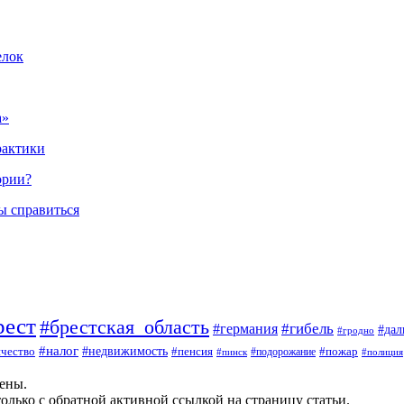
елок
а»
рактики
ории?
ы справиться
рест
#брестская_область
#гибель
#германия
#да
#гродно
#налог
#недвижимость
чество
#пенсия
#пожар
#пинск
#подорожание
#полиция
щены.
олько с обратной активной ссылкой на страницу статьи.