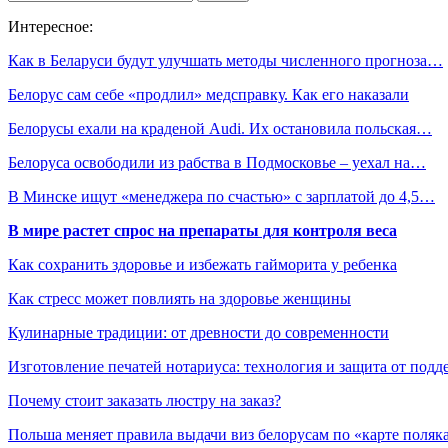
Интересное:
Как в Беларуси будут улучшать методы численного прогноза…
Белорус сам себе «продлил» медсправку. Как его наказали
Белорусы ехали на краденой Audi. Их остановила польская…
Белоруса освободили из рабства в Подмосковье – уехал на…
В Минске ищут «менеджера по счастью» с зарплатой до 4,5…
В мире растет спрос на препараты для контроля веса
Как сохранить здоровье и избежать гайморита у ребенка
Как стресс может повлиять на здоровье женщины
Кулинарные традиции: от древности до современности
Изготовление печатей нотариуса: технология и защита от подд
Почему стоит заказать люстру на заказ?
Польша меняет правила выдачи виз белорусам по «карте поляк