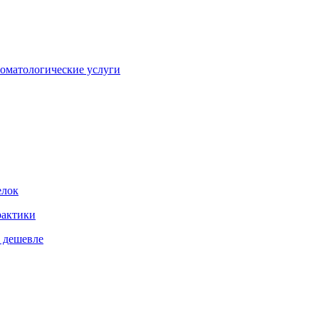
оматологические услуги
елок
рактики
% дешевле