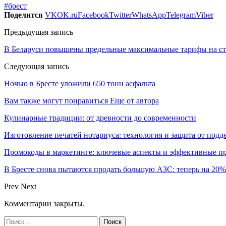
#брест
Поделится
VK
OK.ru
Facebook
Twitter
WhatsApp
Telegram
Viber
Предыдущая запись
В Беларуси повышены предельные максимальные тарифы на ст
Следующая запись
Ночью в Бресте уложили 650 тонн асфальта
Вам также могут понравиться
Еще от автора
Кулинарные традиции: от древности до современности
Изготовление печатей нотариуса: технология и защита от подд
Промокоды в маркетинге: ключевые аспекты и эффективные п
В Бресте снова пытаются продать большую АЗС: теперь на 20
Prev
Next
Комментарии закрыты.