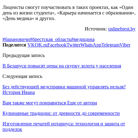
Лицеисты смогут поучаствовать в таких проектах, как «Один
день из жизни студента», «Карьера начинается с образования»,
«День медика» и других.
Источник:
onlinebrest.by
#барановичи
#брестская_область
#медицина
Поделится
VK
OK.ru
Facebook
Twitter
WhatsApp
Telegram
Viber
Предыдущая запись
В Беларуси повысят цены на скупку золота у населения
Следующая запись
Без действующей медсправки машиной управлять нельзя?
История Ивана
Вам также могут понравиться
Еще от автора
Кулинарные традиции: от древности до современности
Изготовление печатей нотариуса: технология и защита от
подделок