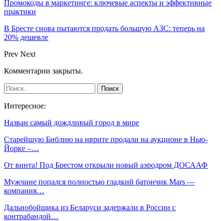
Промокоды в маркетинге: ключевые аспекты и эффективные
практики
В Бресте снова пытаются продать большую АЗС: теперь на
20% дешевле
Prev
Next
Комментарии закрыты.
Интересное:
Назван самый дождливый город в мире
Старейшую Библию на иврите продали на аукционе в Нью-
Йорке –…
От винта! Под Брестом открыли новый аэродром ДОСААФ
Мужчине попался полностью гладкий батончик Mars —
компания…
Дальнобойщика из Беларуси задержали в России с
контрабандой…