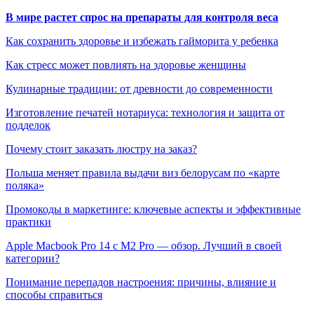
В мире растет спрос на препараты для контроля веса
Как сохранить здоровье и избежать гайморита у ребенка
Как стресс может повлиять на здоровье женщины
Кулинарные традиции: от древности до современности
Изготовление печатей нотариуса: технология и защита от
подделок
Почему стоит заказать люстру на заказ?
Польша меняет правила выдачи виз белорусам по «карте
поляка»
Промокоды в маркетинге: ключевые аспекты и эффективные
практики
Apple Macbook Pro 14 с M2 Pro — обзор. Лучший в своей
категории?
Понимание перепадов настроения: причины, влияние и
способы справиться