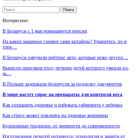
Интересное:
В Беларуси с 1 мая повышаются пенсии
На каких машинах гоняют сами китайцы? Удивитесь, но в
топе…
В Беларуси озвучили рейтинг авто, которые реже других…
Вынесен приговор отцу, четверо детей которого умерли из-
за…
В Польше задержали белорусов за подделку документов
В мире растет спрос на препараты для контроля веса
Как сохранить здоровье и избежать гайморита у ребенка
Как стресс может повлиять на здоровье женщины
Кулинарные традиции: от древности до современности
Изготовление печатей нотариуса: технология и защита от