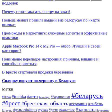
подделок
Почему стоит заказать люстру на заказ?
Польша меняет правила выдачи виз белорусам по «карте
поляка»
Промокоды в маркетинге: ключевые аспекты и эффективные
практики
Apple Macbook Pro 14 с M2 Pro — обзор. Лучший в своей
категории?
Понимание перепадов настроения: причины, влияние и
способы справиться
В Бресте стартовали продажи березовика
Солярку воруют по-черному в Беларуси
Метки
#беларусь
#tochka
#авто
#барановичи
#blizko
#автобус
#брест
#брестская_область
#гибель
#германия
#зарплата
#дети
#дальнобойщик
#животное
#деньга
#гродно
#здоровье