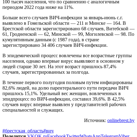
100 тысяч населения, что по сравнению с аналогичным
периодом 2022 года ниже на 11%.
Больше всего случаев ВИЧ-инфекции за январь-июнь с.г.
выявлено в Гомельской области — 211 и Минске — 164. В
Брестской области зарегистрировано 68 случаев, Витебской —
61, Гродненской — 62, Минской — 99, Могилевской — 98. По
кумулятивным данным (с 1987 года), в стране
зарегистрировано 34 406 случаев ВИЧ-инфекции.
В эпидемический процесс вовлечены все возрастные группы
населения, однако впервые вирус выявляют в основном у
людей старше 30 лет. На этот возраст пришлось 87,4%
случаев, зарегистрированных за полгода.
В течение первого полугодия половым путем инфицированы
82,6% людей, на долю парентерального пути передачи ВИЧ
пришлось 15,1%. Удельный вес женщин, вовлеченных в
эпидпроцесс по ВИЧ-инфекции, составил 39,6%. В 42,5%
случаев вирус впервые выявлен у представителей рабочих
специальностей и служащих.
Источник:
onlinebrest.by
#брестская_область
#вич
Поделится
VK
OK.ru
Facebook
Twitter
WhatsApp
Telegram
Viber