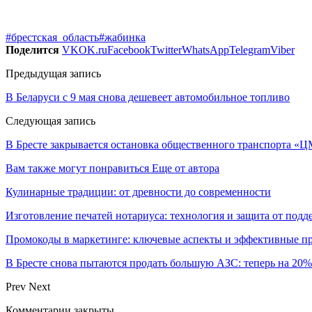
#брестская_область
#жабинка
Поделится
VK
OK.ru
Facebook
Twitter
WhatsApp
Telegram
Viber
Предыдущая запись
В Беларуси с 9 мая снова дешевеет автомобильное топливо
Следующая запись
В Бресте закрывается остановка общественного транспорта «
Вам также могут понравиться
Еще от автора
Кулинарные традиции: от древности до современности
Изготовление печатей нотариуса: технология и защита от подд
Промокоды в маркетинге: ключевые аспекты и эффективные п
В Бресте снова пытаются продать большую АЗС: теперь на 20
Prev
Next
Комментарии закрыты.