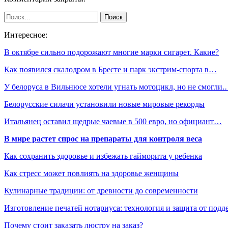
Интересное:
В октябре сильно подорожают многие марки сигарет. Какие?
Как появился скалодром в Бресте и парк экстрим-спорта в…
У белоруса в Вильнюсе хотели угнать мотоцикл, но не смогли
Белорусские силачи установили новые мировые рекорды
Итальянец оставил щедрые чаевые в 500 евро, но официант…
В мире растет спрос на препараты для контроля веса
Как сохранить здоровье и избежать гайморита у ребенка
Как стресс может повлиять на здоровье женщины
Кулинарные традиции: от древности до современности
Изготовление печатей нотариуса: технология и защита от подд
Почему стоит заказать люстру на заказ?