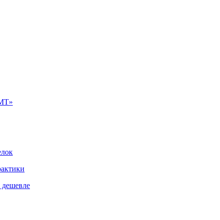
ЦМТ»
елок
рактики
% дешевле