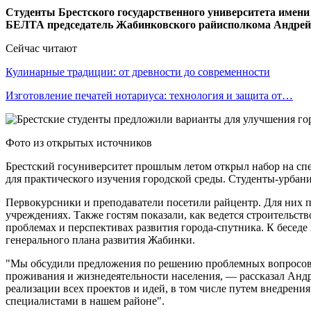
Студенты Брестского государственного университета имен
БЕЛТА председатель Жабинковского райисполкома Андрей
Сейчас читают
Кулинарные традиции: от древности до современности
Изготовление печатей нотариуса: технология и защита от…
Фото из открытых источников
Брестский госуниверситет прошлым летом открыл набор на спец
для практического изучения городской среды. Студенты-урбан
Первокурсники и преподаватели посетили райцентр. Для них 
учреждениях. Также гостям показали, как ведется строительст
проблемах и перспективах развития города-спутника. К бесед
генерального плана развития Жабинки.
"Мы обсудили предложения по решению проблемных вопросов
проживания и жизнедеятельности населения, — рассказал Андр
реализации всех проектов и идей, в том числе путем внедрени
специалистами в нашем районе".