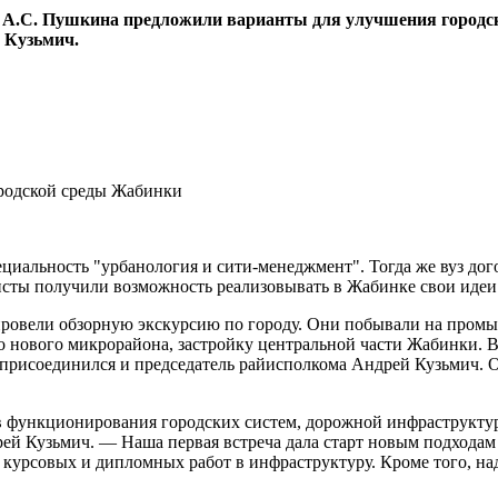
и А.С. Пушкина предложили варианты для улучшения городс
 Кузьмич.
иальность "урбанология и сити-менеджмент". Тогда же вуз дого
исты получили возможность реализовывать в Жабинке свои идеи
провели обзорную экскурсию по городу. Они побывали на промы
во нового микрорайона, застройку центральной части Жабинки. 
е присоединился и председатель райисполкома Андрей Кузьмич. 
 функционирования городских систем, дорожной инфраструкту
ей Кузьмич. — Наша первая встреча дала старт новым подходам
я курсовых и дипломных работ в инфраструктуру. Кроме того, н