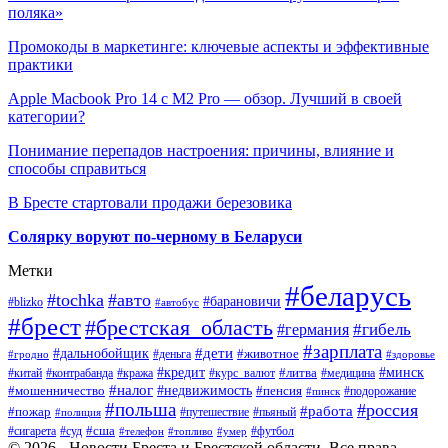
поляка»
Промокоды в маркетинге: ключевые аспекты и эффективные
практики
Apple Macbook Pro 14 с M2 Pro — обзор. Лучший в своей
категории?
Понимание перепадов настроения: причины, влияние и
способы справиться
В Бресте стартовали продажи березовика
Солярку воруют по-черному в Беларуси
Метки
#беларусь
#tochka
#авто
#барановичи
#blizko
#автобус
#брест
#брестская_область
#гибель
#германия
#зарплата
#дети
#дальнобойщик
#животное
#деньга
#гродно
#здоровье
#минск
#кредит
#китай
#контрабанда
#кража
#курс_валют
#литва
#медицина
#налог
#недвижимость
#мошенничество
#пенсия
#пинск
#подорожание
#польша
#россия
#работа
#пожар
#путешествие
#пьяный
#полиция
#сша
#сигарета
#суд
#футбол
#телефон
#топливо
#умер
© 2026 - Новости Бреста и Брестской области. Все права