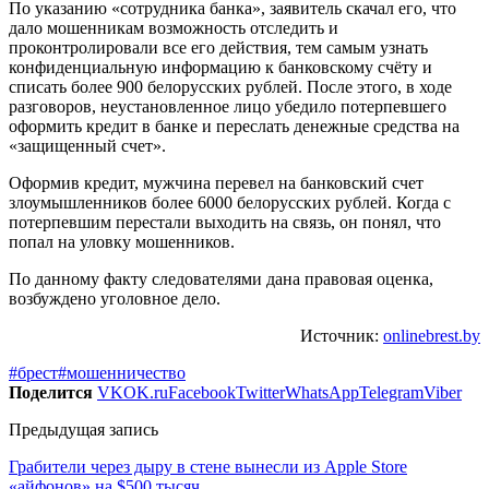
По указанию «сотрудника банка», заявитель скачал его, что
дало мошенникам возможность отследить и
проконтролировали все его действия, тем самым узнать
конфиденциальную информацию к банковскому счёту и
списать более 900 белорусских рублей. После этого, в ходе
разговоров, неустановленное лицо убедило потерпевшего
оформить кредит в банке и переслать денежные средства на
«защищенный счет».
Оформив кредит, мужчина перевел на банковский счет
злоумышленников более 6000 белорусских рублей. Когда с
потерпевшим перестали выходить на связь, он понял, что
попал на уловку мошенников.
По данному факту следователями дана правовая оценка,
возбуждено уголовное дело.
Источник:
onlinebrest.by
#брест
#мошенничество
Поделится
VK
OK.ru
Facebook
Twitter
WhatsApp
Telegram
Viber
Предыдущая запись
Грабители через дыру в стене вынесли из Apple Store
«айфонов» на $500 тысяч