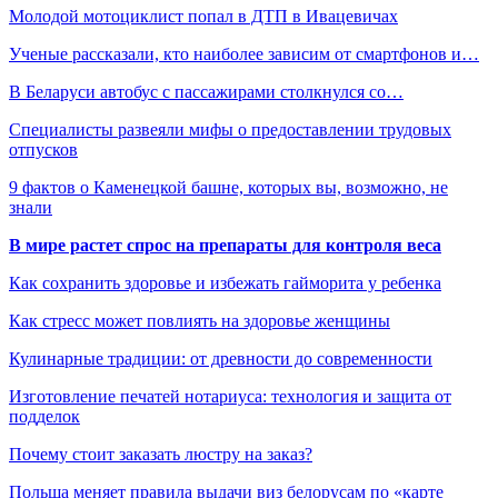
Молодой мотоциклист попал в ДТП в Ивацевичах
Ученые рассказали, кто наиболее зависим от смартфонов и…
В Беларуси автобус с пассажирами столкнулся со…
Специалисты развеяли мифы о предоставлении трудовых
отпусков
9 фактов о Каменецкой башне, которых вы, возможно, не
знали
В мире растет спрос на препараты для контроля веса
Как сохранить здоровье и избежать гайморита у ребенка
Как стресс может повлиять на здоровье женщины
Кулинарные традиции: от древности до современности
Изготовление печатей нотариуса: технология и защита от
подделок
Почему стоит заказать люстру на заказ?
Польша меняет правила выдачи виз белорусам по «карте