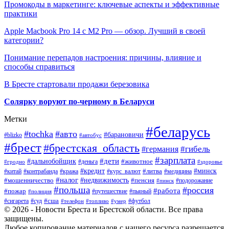
Промокоды в маркетинге: ключевые аспекты и эффективные
практики
Apple Macbook Pro 14 с M2 Pro — обзор. Лучший в своей
категории?
Понимание перепадов настроения: причины, влияние и
способы справиться
В Бресте стартовали продажи березовика
Солярку воруют по-черному в Беларуси
Метки
#беларусь
#tochka
#авто
#барановичи
#blizko
#автобус
#брест
#брестская_область
#гибель
#германия
#зарплата
#дети
#дальнобойщик
#животное
#деньга
#гродно
#здоровье
#минск
#кредит
#китай
#контрабанда
#кража
#курс_валют
#литва
#медицина
#налог
#недвижимость
#мошенничество
#пенсия
#пинск
#подорожание
#польша
#россия
#работа
#пожар
#путешествие
#пьяный
#полиция
#сша
#сигарета
#суд
#футбол
#телефон
#топливо
#умер
© 2026 - Новости Бреста и Брестской области. Все права
защищены.
Любое копирование материалов с нашего ресурса разрешается