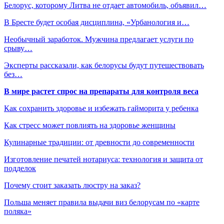
Белорус, которому Литва не отдает автомобиль, объявил…
В Бресте будет особая дисциплина, «Урбанология и…
Необычный заработок. Мужчина предлагает услуги по
срыву…
Эксперты рассказали, как белорусы будут путешествовать
без…
В мире растет спрос на препараты для контроля веса
Как сохранить здоровье и избежать гайморита у ребенка
Как стресс может повлиять на здоровье женщины
Кулинарные традиции: от древности до современности
Изготовление печатей нотариуса: технология и защита от
подделок
Почему стоит заказать люстру на заказ?
Польша меняет правила выдачи виз белорусам по «карте
поляка»