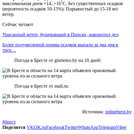
максимальная днем +14..+16˚С. Без существенных осадков
(вероятность осадков 10-15%). Порывистый до 15-18 м/с
ветер.
Сейчас читают
Ураганный ветер, бушевавший в Пинске, наворотил дел
Более полумесячной нормы осадков выпало за два дня в
трех…
Погода в Бресте от gismeteo.by на 10 дней:
Погода в Бресте от mail.ru:
Источник:
onlinebrest.by
#брест
Поделится
VK
OK.ru
Facebook
Twitter
WhatsApp
Telegram
Viber