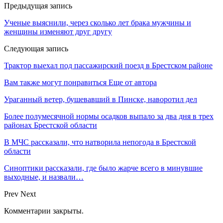
Предыдущая запись
Ученые выяснили, через сколько лет брака мужчины и
женщины изменяют друг другу
Следующая запись
Трактор выехал под пассажирский поезд в Брестском районе
Вам также могут понравиться
Еще от автора
Ураганный ветер, бушевавший в Пинске, наворотил дел
Более полумесячной нормы осадков выпало за два дня в трех
районах Брестской области
В МЧС рассказали, что натворила непогода в Брестской
области
Синоптики рассказали, где было жарче всего в минувшие
выходные, и назвали…
Prev
Next
Комментарии закрыты.