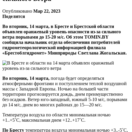
Опубликовано
Мар 22, 2023
Поделится
Во вторник, 14 марта, в Бресте и Брестской области
объявлен оранжевый уровень опасности из-за сильного
ветра порывами до 15-20 м/с. Об этом TOMIN.BY
сообщила начальник отдела обеспечения потребителей
гидрометеорологической информацией филиала
«Брестоблгидромет» Минприроды Светлана Жогальская.
Во вторник, 14 марта,
погода будет определяться
атмосферными фронтами и поступлением теплой воздушной
массы с Западной Европы. Ночью на большей части
территории прогнозируется дождь, днем преимущественно
без осадков. Ветер юго-западный, южный 5-10 м/с, порывами
до 14 м/с, днем во многих районах до 15—20 м/с.
Температура воздуха по области минимальная ночью
+1..+5˚С, максимальная днем +12..+17˚С.
По Бресту
температура воздуха минимальная ночью +3..-5˚С,