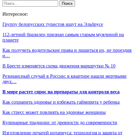
Интересное:
Группу белорусских туристов ищут на Эльбрусе
112-летний бразилец признан самым старым мужчиной на
планете
Как получить водительские права и лишиться их, не проездив
и…
В Бресте изменяется схема движения маршрутки № 10
Резонансный случай в России: в квартире нашли мертвыми
двух…
В мире растет спрос на препараты для контроля веса
Как сохранить здоровье и избежать гайморита у ребенка
Как стресс может повлиять на здоровье женщины
Кулинарные традиции: от древности до современности
Изготовление печатей нотариуса: технология и защита от