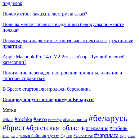
подделок
Почему стоит заказать люстру на заказ?
Польша меняет правила выдачи виз белорусам по «карте
поляка»
Промокоды в маркетинге: ключевые аспекты и эффективные
практики
Apple Macbook Pro 14 с M2 Pro — обзор. Лучший в своей
категории?
Понимание перепадов настроения: причины, влияние и
способы справиться
В Бресте стартовали продажи березовика
Солярку воруют по-черному в Беларуси
Метки
#беларусь
#tochka
#авто
#барановичи
#blizko
#автобус
#брест
#брестская_область
#гибель
#германия
#зарплата
#дети
#дальнобойщик
#животное
#деньга
#гродно
#здоровье