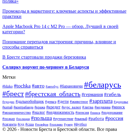
поляка»
Промокоды в маркетинге: ключевые аспекты и эффективные
практики
Apple Macbook Pro 14 с M2 Pro — обзор. Лучший в своей
категории?
Понимание перепадов настроения: причины, влияние и
способы справиться
В Бресте стартовали продажи березовика
Солярку воруют по-черному в Беларуси
Метки
#беларусь
#tochka
#авто
#барановичи
#blizko
#автобус
#брест
#брестская_область
#гибель
#германия
#зарплата
#дети
#дальнобойщик
#животное
#деньга
#гродно
#здоровье
#минск
#кредит
#китай
#контрабанда
#кража
#курс_валют
#литва
#медицина
#налог
#недвижимость
#мошенничество
#пенсия
#пинск
#подорожание
#польша
#россия
#работа
#пожар
#путешествие
#пьяный
#полиция
#сша
#сигарета
#суд
#футбол
#телефон
#топливо
#умер
© 2026 - Новости Бреста и Брестской области. Все права