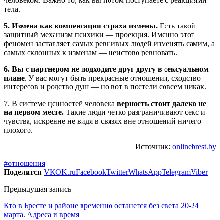
человеком. Важно то, как вы потом поступаете с реакциями
тела.
5. Измена как компенсация страха измены.
Есть такой
защитный механизм психики — проекция. Именно этот
феномен заставляет самых ревнивых людей изменять самим, а
самых склонных к изменам — неистово ревновать.
6.
Вы с партнером не подходите друг другу в сексуальном
плане
. У вас могут быть прекрасные отношения, сходство
интересов и родство душ — но вот в постели совсем никак.
7. В системе ценностей человека
верность стоит далеко не
на первом месте.
Такие люди четко разграничивают секс и
чувства, искренне не видя в связях вне отношений ничего
плохого.
Источник:
onlinebrest.by
#отношения
Поделится
VK
OK.ru
Facebook
Twitter
WhatsApp
Telegram
Viber
Предыдущая запись
Кто в Бресте и районе временно останется без света 20-24
марта. Адреса и время