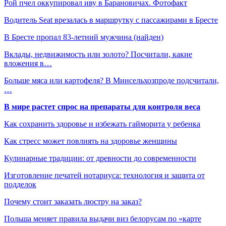
Рой пчел оккупировал иву в Барановичах. Фотофакт
Водитель Seat врезалась в маршрутку с пассажирами в Бресте
В Бресте пропал 83-летний мужчина (найден)
Вклады, недвижимость или золото? Посчитали, какие
вложения в…
Больше мяса или картофеля? В Минсельхозпроде подсчитали,
…
В мире растет спрос на препараты для контроля веса
Как сохранить здоровье и избежать гайморита у ребенка
Как стресс может повлиять на здоровье женщины
Кулинарные традиции: от древности до современности
Изготовление печатей нотариуса: технология и защита от
подделок
Почему стоит заказать люстру на заказ?
Польша меняет правила выдачи виз белорусам по «карте