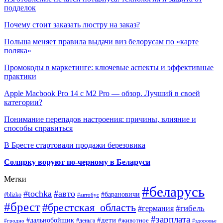
подделок
Почему стоит заказать люстру на заказ?
Польша меняет правила выдачи виз белорусам по «карте
поляка»
Промокоды в маркетинге: ключевые аспекты и эффективные
практики
Apple Macbook Pro 14 с M2 Pro — обзор. Лучший в своей
категории?
Понимание перепадов настроения: причины, влияние и
способы справиться
В Бресте стартовали продажи березовика
Солярку воруют по-черному в Беларуси
Метки
#беларусь
#tochka
#авто
#барановичи
#blizko
#автобус
#брест
#брестская_область
#гибель
#германия
#зарплата
#дети
#дальнобойщик
#животное
#деньга
#гродно
#здоровье