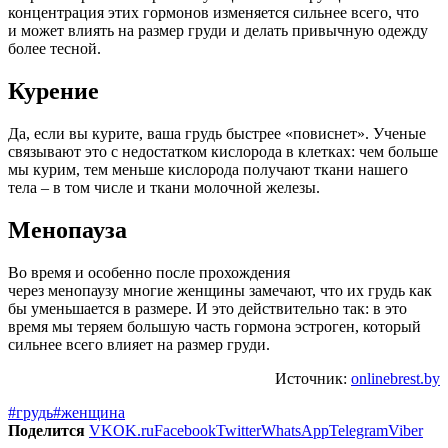
концентрация этих гормонов изменяется сильнее всего, что
и может влиять на размер груди и делать привычную одежду
более тесной.
Курение
Да, если вы курите, ваша грудь быстрее «повиснет». Ученые
связывают это с недостатком кислорода в клетках: чем больше
мы курим, тем меньше кислорода получают ткани нашего
тела – в том числе и ткани молочной железы.
Менопауза
Во время и особенно после прохождения
через менопаузу многие женщины замечают, что их грудь как
бы уменьшается в размере. И это действительно так: в это
время мы теряем большую часть гормона эстроген, который
сильнее всего влияет на размер груди.
Источник:
onlinebrest.by
#грудь
#женщина
Поделится
VK
OK.ru
Facebook
Twitter
WhatsApp
Telegram
Viber