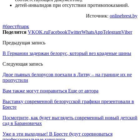
детей-инвалидов при отсутствии противопоказаний.
Источник:
onlinebrest.by
#брест
#парк
Поделится
VK
OK.ru
Facebook
Twitter
WhatsApp
Telegram
Viber
Предыдущая запись
В Германии задержан белорус, который вез краденые шины
Следующая запись
Двое пьяных белорусов поехали в Литву – на границе их не
пропустили
Вам также могут понравиться
Еще от автора
Выставку современной белорусской графики презентовали в
Бресте
Посмотрите, как будет выглядеть современный новый детский
сад в Барановичах
Уже в эти выходные! В Бресте будут соревноваться
профессиональные кинологи