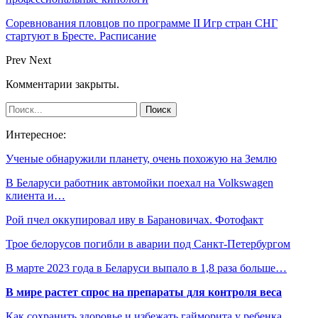
Соревнования пловцов по программе II Игр стран СНГ
стартуют в Бресте. Расписание
Prev
Next
Комментарии закрыты.
Интересное:
Ученые обнаружили планету, очень похожую на Землю
В Беларуси работник автомойки поехал на Volkswagen
клиента и…
Рой пчел оккупировал иву в Барановичах. Фотофакт
Трое белорусов погибли в аварии под Санкт-Петербургом
В марте 2023 года в Беларуси выпало в 1,8 раза больше…
В мире растет спрос на препараты для контроля веса
Как сохранить здоровье и избежать гайморита у ребенка