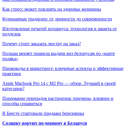
Как стресс может повлиять на здоровье женщины
Кулинарные традиции: от древности до современности
Изготовление печатей нотариуса: технология и защита от
подделок
Почему стоит заказать люстру на заказ?
Польша меняет правила выдачи виз белорусам по «карте
поляка»
Промокоды в маркетинге: ключевые аспекты и эффективные
практики
Apple Macbook Pro 14 с M2 Pro — обзор. Лучший в своей
категории?
Понимание перепадов настроения: причины, влияние и
способы справиться
В Бресте стартовали продажи березовика
Солярку воруют по-черному в Беларуси