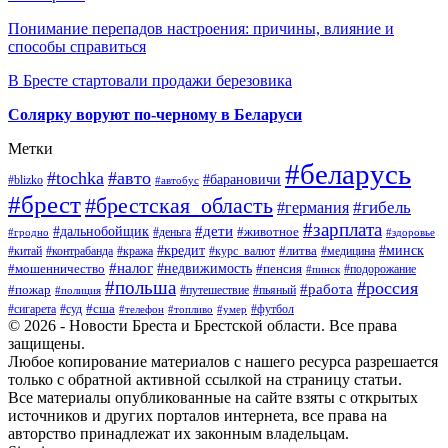
Понимание перепадов настроения: причины, влияние и
способы справиться
В Бресте стартовали продажи березовика
Солярку воруют по-черному в Беларуси
Метки
#беларусь
#tochka
#авто
#барановичи
#blizko
#автобус
#брест
#брестская_область
#гибель
#германия
#зарплата
#дети
#дальнобойщик
#животное
#деньга
#гродно
#здоровье
#минск
#кредит
#китай
#контрабанда
#кража
#курс_валют
#литва
#медицина
#налог
#недвижимость
#мошенничество
#пенсия
#пинск
#подорожание
#польша
#россия
#работа
#пожар
#путешествие
#пьяный
#полиция
#сша
#сигарета
#суд
#футбол
#телефон
#топливо
#умер
© 2026 - Новости Бреста и Брестской области. Все права
защищены.
Любое копирование материалов с нашего ресурса разрешается
только с обратной активной ссылкой на страницу статьи.
Все материалы опубликованные на сайте взяты с открытых
источников и других порталов интернета, все права на
авторство принадлежат их законным владельцам.