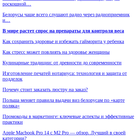
роскошной…
Белорусы чаще всего слушают радио через радиоприемник
и…
В мире растет спрос на препараты для контроля веса
Как сохранить здоровье и избежать гайморита у ребенка
Как стресс может повлиять на здоровье женщины
Кулинарные традиции: от древности до современности
Изготовление печатей нотариуса: технология и защита от
подделок
Почему стоит заказать люстру на заказ?
Польша меняет правила выдачи виз белорусам по «карте
поляка»
Промокоды в маркетинге: ключевые аспекты и эффективные
практики
Apple Macbook Pro 14 с M2 Pro — обзор. Лучший в своей
категории?