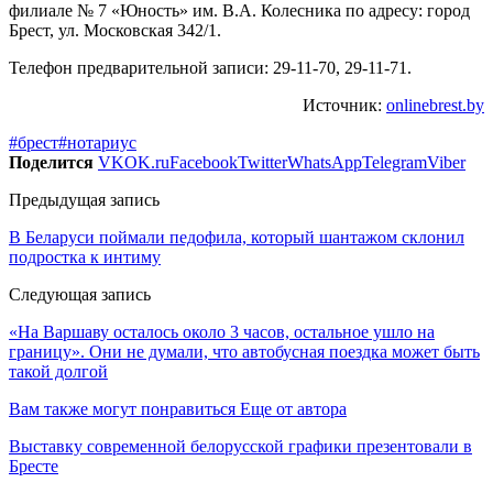
филиале № 7 «Юность» им. В.А. Колесника по адресу: город
Брест, ул. Московская 342/1.
Телефон предварительной записи: 29-11-70, 29-11-71.
Источник:
onlinebrest.by
#брест
#нотариус
Поделится
VK
OK.ru
Facebook
Twitter
WhatsApp
Telegram
Viber
Предыдущая запись
В Беларуси поймали педофила, который шантажом склонил
подростка к интиму
Следующая запись
«На Варшаву осталось около 3 часов, остальное ушло на
границу». Они не думали, что автобусная поездка может быть
такой долгой
Вам также могут понравиться
Еще от автора
Выставку современной белорусской графики презентовали в
Бресте