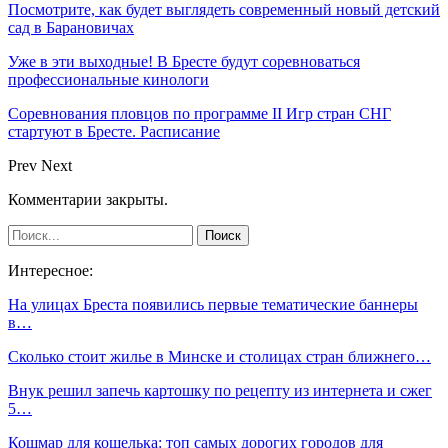
Посмотрите, как будет выглядеть современный новый детский
сад в Барановичах
Уже в эти выходные! В Бресте будут соревноваться
профессиональные кинологи
Соревнования пловцов по программе II Игр стран СНГ
стартуют в Бресте. Расписание
Prev
Next
Комментарии закрыты.
Интересное:
На улицах Бреста появились первые тематические баннеры
в…
Сколько стоит жилье в Минске и столицах стран ближнего…
Внук решил запечь картошку по рецепту из интернета и сжег
5…
Кошмар для кошелька: топ самых дорогих городов для