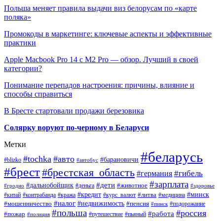
Польша меняет правила выдачи виз белорусам по «карте
поляка»
Промокоды в маркетинге: ключевые аспекты и эффективные
практики
Apple Macbook Pro 14 с M2 Pro — обзор. Лучший в своей
категории?
Понимание перепадов настроения: причины, влияние и
способы справиться
В Бресте стартовали продажи березовика
Солярку воруют по-черному в Беларуси
Метки
#беларусь
#tochka
#авто
#барановичи
#blizko
#автобус
#брест
#брестская_область
#гибель
#германия
#зарплата
#дети
#дальнобойщик
#животное
#деньга
#гродно
#здоровье
#минск
#кредит
#китай
#контрабанда
#кража
#курс_валют
#литва
#медицина
#налог
#недвижимость
#мошенничество
#пенсия
#пинск
#подорожание
#польша
#россия
#работа
#пожар
#путешествие
#пьяный
#полиция