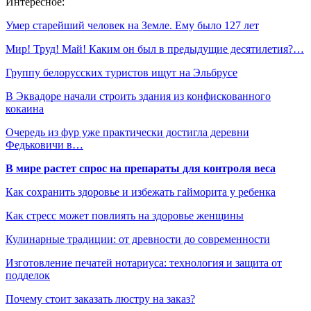
Интересное:
Умер старейший человек на Земле. Ему было 127 лет
Мир! Труд! Май! Каким он был в предыдущие десятилетия?…
Группу белорусских туристов ищут на Эльбрусе
В Эквадоре начали строить здания из конфискованного
кокаина
Очередь из фур уже практически достигла деревни
Федьковичи в…
В мире растет спрос на препараты для контроля веса
Как сохранить здоровье и избежать гайморита у ребенка
Как стресс может повлиять на здоровье женщины
Кулинарные традиции: от древности до современности
Изготовление печатей нотариуса: технология и защита от
подделок
Почему стоит заказать люстру на заказ?